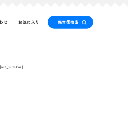
わせ
お気に入り
保育園検索
[acf_sidebar]