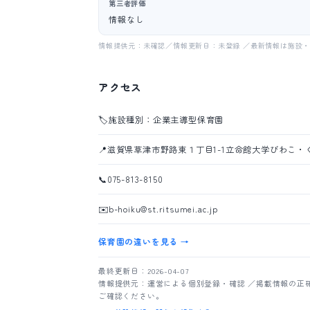
第三者評価
情報なし
情報提供元：未確認／情報更新日：未登録 ／最新情報は施設
アクセス
🏷️
施設種別：企業主導型保育園
📍
滋賀県草津市野路東１丁目1-1立命館大学びわこ・
📞
075-813-8150
✉️
b-hoiku@st.ritsumei.ac.jp
保育園の違いを見る →
最終更新日：2026-04-07
情報提供元：運営による個別登録・確認 ／掲載情報の正
ご確認ください。