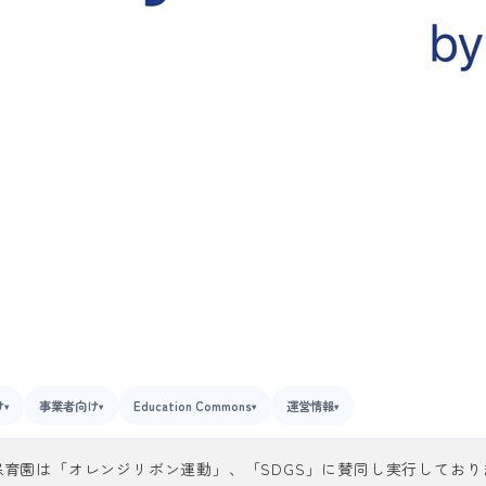
け
事業者向け
Education Commons
運営情報
▾
▾
▾
▾
保育園は「オレンジリボン運動」、「SDGS」に賛同し実行しており