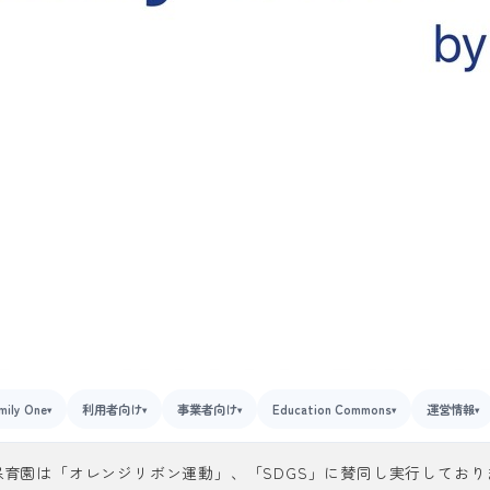
mily One
利用者向け
事業者向け
Education Commons
運営情報
▾
▾
▾
▾
▾
保育園は「オレンジリボン運動」、「SDGS」に賛同し実行しており