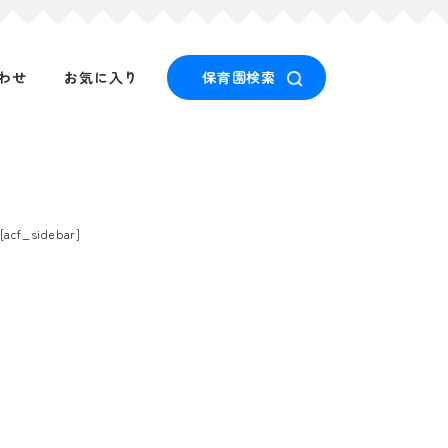
わせ
お気に入り
保育園検索
[acf_sidebar]