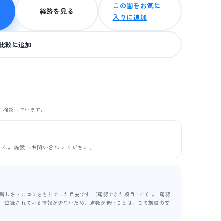
この園をお気に
経路を見る
入りに追加
比較に追加
に確認しています。
せん。施設へお問い合わせください。
しさ・口コミをもとにした目安です （確認できた項目 1/11）。 確認
ます。 登録されている情報が少ないため、点数が低いことは、この施設の安