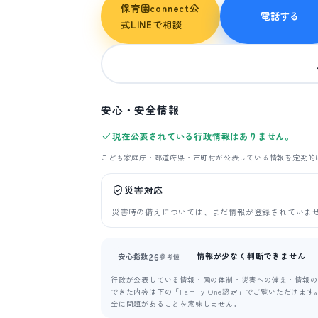
保育園connect公
電話する
式LINEで相談
安心・安全情報
現在公表されている行政情報はありません。
こども家庭庁・都道府県・市町村が公表している情報を定期的
災害対応
災害時の備えについては、まだ情報が登録されていま
情報が少なく判断できません
26
安心指数
参考値
行政が公表している情報・園の体制・災害への備え・情報の新
できた内容は下の「Family One認定」でご覧いただけ
全に問題があることを意味しません。