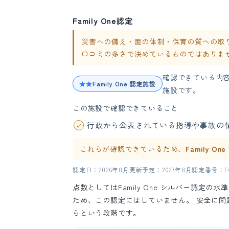
Family One認定
災害への備え・園の体制・保育の質への取り組み
口コミの多さで決めているものではありま
確認できている内
★★
Family One 認定施設
施設です。
この施設で確認できていること
行政から公表されている指導や事故の
これらが確認できているため、
Family O
認定日：2026年8月
更新予定：2027年8月
認定番号：FO-
点数としてはFamily One シルバー認定
ため、この認定にはしていません。 安全に
らという段階です。