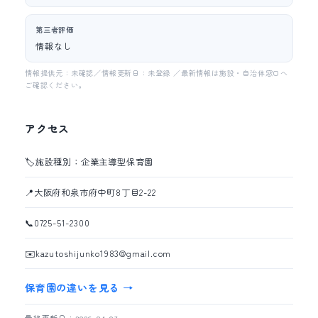
第三者評価
情報なし
情報提供元：未確認／情報更新日：未登録 ／最新情報は施設・自治体窓口へ
ご確認ください。
アクセス
🏷️
施設種別：企業主導型保育園
📍
大阪府和泉市府中町8丁目2-22
📞
0725-51-2300
✉️
kazutoshijunko1983@gmail.com
保育園の違いを見る →