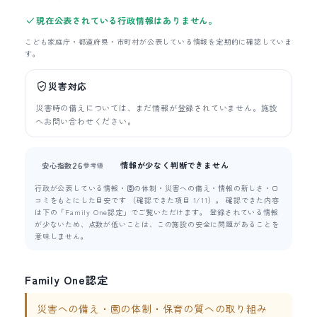
現在公表されている行政情報はありません。
こども家庭庁・都道府県・市町村が公表している情報を定期的に確認していま
す。
災害対応
災害時の備えについては、まだ情報が登録されていません。施設
へお問い合わせください。
情報が少なく判断できません
26
安心指数
参考値
行政が公表している情報・園の体制・災害への備え・情報の新しさ・口
コミをもとにした目安です （確認できた項目 1/11）。 確認できた内容
は下の「Family One認定」でご覧いただけます。 登録されている情報
が少ないため、点数が低いことは、この施設の安全に問題があることを
意味しません。
Family One認定
災害への備え・園の体制・保育の質への取り組み