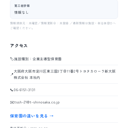
第三者評価
情報なし
情報提供元：未確認／情報更新日：未登録 ／最新情報は施設・自治体窓口へ
ご確認ください。
アクセス
🏷️
施設種別：企業主導型保育園
大阪府大阪市淀川区東三国3丁目11番2号トヨタカローラ新大阪
📍
株式会社 本社内
📞
06-6151-3131
✉️
tssh-21@t-shinosaka.co.jp
保育園の違いを見る →