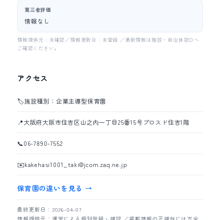
第三者評価
情報なし
情報提供元：未確認／情報更新日：未登録 ／最新情報は施設・自治体窓口へ
ご確認ください。
アクセス
🏷️
施設種別：企業主導型保育園
📍
大阪府大阪市住吉区山之内一丁目25番15号プロスド住吉1階
📞
06-7890-7552
✉️
kakehasi1001_taki@jcom.zaq.ne.jp
保育園の違いを見る →
最終更新日：2026-04-07
情報提供元：運営による個別登録・確認 ／掲載情報の正確性には万全