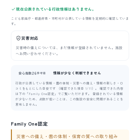
現在公表されている行政情報はありません。
こども家庭庁・都道府県・市町村が公表している情報を定期的に確認していま
す。
災害対応
災害時の備えについては、まだ情報が登録されていません。施設
へお問い合わせください。
情報が少なく判断できません
26
安心指数
参考値
行政が公表している情報・園の体制・災害への備え・情報の新しさ・口
コミをもとにした目安です （確認できた項目 1/11）。 確認できた内容
は下の「Family One認定」でご覧いただけます。 登録されている情報
が少ないため、点数が低いことは、この施設の安全に問題があることを
意味しません。
Family One認定
災害への備え・園の体制・保育の質への取り組み