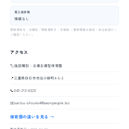
第三者評価
情報なし
情報提供元：未確認／情報更新日：未登録 ／最新情報は施設・自治体窓口へ
ご確認ください。
アクセス
🏷️
施設種別：企業主導型保育園
📍
三重県四日市市泊小柳町4-5-3
📞
043-212-6320
✉️
saitou-shouko4@aeonpeople.biz
保育園の違いを見る →