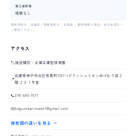
第三者評価
情報なし
情報提供元：未確認／情報更新日：未登録 ／最新情報は施設・自治体窓口へ
ご確認ください。
アクセス
🏷️
施設種別：企業主導型保育園
兵庫県神戸市北区有馬町1297-1グランシャリオンゆけむり坂２
📍
階 ２０１号室
📞
078-595-7577
✉️
kogumaarimaen1@gmail.com
保育園の違いを見る →