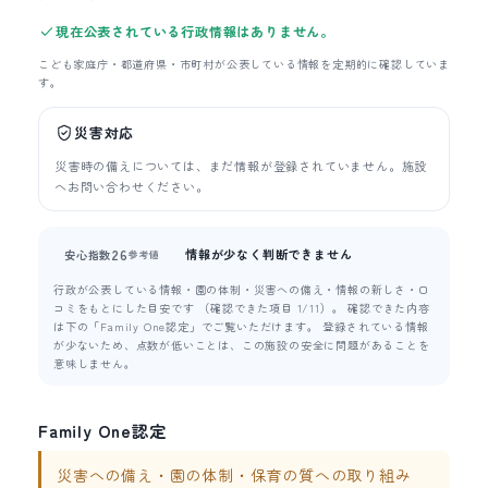
現在公表されている行政情報はありません。
こども家庭庁・都道府県・市町村が公表している情報を定期的に確認していま
す。
災害対応
災害時の備えについては、まだ情報が登録されていません。施設
へお問い合わせください。
情報が少なく判断できません
26
安心指数
参考値
行政が公表している情報・園の体制・災害への備え・情報の新しさ・口
コミをもとにした目安です （確認できた項目 1/11）。 確認できた内容
は下の「Family One認定」でご覧いただけます。 登録されている情報
が少ないため、点数が低いことは、この施設の安全に問題があることを
意味しません。
Family One認定
災害への備え・園の体制・保育の質への取り組み