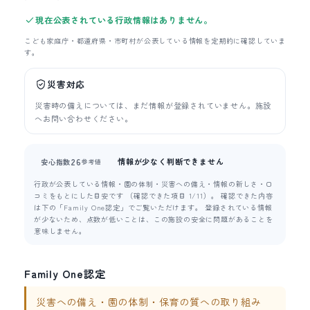
現在公表されている行政情報はありません。
こども家庭庁・都道府県・市町村が公表している情報を定期的に確認していま
す。
災害対応
災害時の備えについては、まだ情報が登録されていません。施設
へお問い合わせください。
情報が少なく判断できません
26
安心指数
参考値
行政が公表している情報・園の体制・災害への備え・情報の新しさ・口
コミをもとにした目安です （確認できた項目 1/11）。 確認できた内容
は下の「Family One認定」でご覧いただけます。 登録されている情報
が少ないため、点数が低いことは、この施設の安全に問題があることを
意味しません。
Family One認定
災害への備え・園の体制・保育の質への取り組み