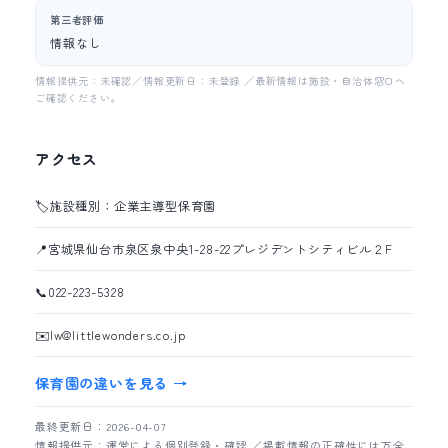
第三者評価
情報なし
情報提供元：未確認／情報更新日：未登録 ／最新情報は施設・自治体窓口へ
ご確認ください。
アクセス
🏷️
施設種別：企業主導型保育園
📍
宮城県仙台市泉区泉中央1-28-22プレジデントシティビル２F
📞
022-223-5328
✉️
lw@littlewonders.co.jp
保育園の違いを見る →
最終更新日：2026-04-07
情報提供元：運営による個別登録・確認 ／掲載情報の正確性には万全