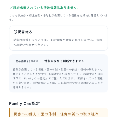
現在公表されている行政情報はありません。
こども家庭庁・都道府県・市町村が公表している情報を定期的に確認していま
す。
災害対応
災害時の備えについては、まだ情報が登録されていません。施設
へお問い合わせください。
情報が少なく判断できません
26
安心指数
参考値
行政が公表している情報・園の体制・災害への備え・情報の新しさ・口
コミをもとにした目安です （確認できた項目 1/11）。 確認できた内容
は下の「Family One認定」でご覧いただけます。 登録されている情報
が少ないため、点数が低いことは、この施設の安全に問題があることを
意味しません。
Family One認定
災害への備え・園の体制・保育の質への取り組み