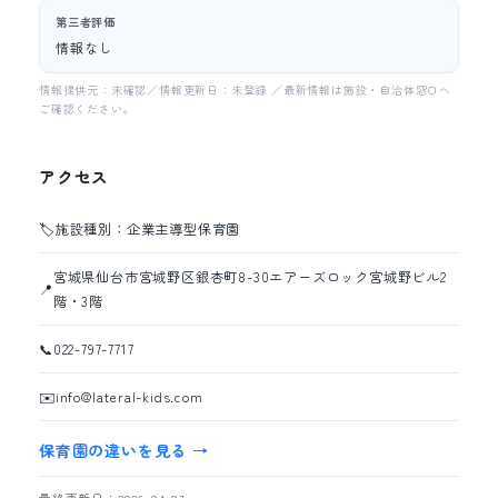
第三者評価
情報なし
情報提供元：未確認／情報更新日：未登録 ／最新情報は施設・自治体窓口へ
ご確認ください。
アクセス
🏷️
施設種別：企業主導型保育園
宮城県仙台市宮城野区銀杏町8-30エアーズロック宮城野ビル2
📍
階・3階
📞
022-797-7717
✉️
info@lateral-kids.com
保育園の違いを見る →