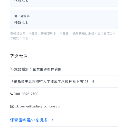
情報なし
第三者評価
情報なし
情報提供元：未確認／情報更新日：未登録 ／最新情報は施設・自治体窓口へ
ご確認ください。
アクセス
🏷️
施設種別：企業主導型保育園
📍
徳島県美馬市脇町大字猪尻字八幡神社下南128－6
📞
080-3922-7700
✉️
tdcom-a@galaxy.ocn.ne.jp
保育園の違いを見る →