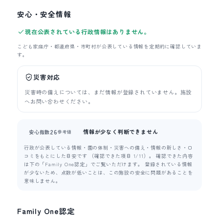
安心・安全情報
現在公表されている行政情報はありません。
こども家庭庁・都道府県・市町村が公表している情報を定期的に確認していま
す。
災害対応
災害時の備えについては、まだ情報が登録されていません。施設
へお問い合わせください。
情報が少なく判断できません
26
安心指数
参考値
行政が公表している情報・園の体制・災害への備え・情報の新しさ・口
コミをもとにした目安です （確認できた項目 1/11）。 確認できた内容
は下の「Family One認定」でご覧いただけます。 登録されている情報
が少ないため、点数が低いことは、この施設の安全に問題があることを
意味しません。
Family One認定