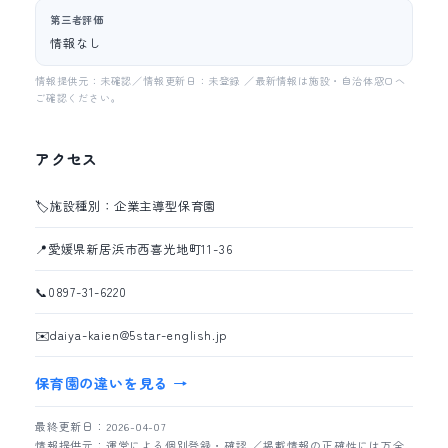
第三者評価
情報なし
情報提供元：未確認／情報更新日：未登録 ／最新情報は施設・自治体窓口へ
ご確認ください。
アクセス
🏷️
施設種別：企業主導型保育園
📍
愛媛県新居浜市西喜光地町11-36
📞
0897-31-6220
✉️
daiya-kaien@5star-english.jp
保育園の違いを見る →
最終更新日：2026-04-07
情報提供元：運営による個別登録・確認 ／掲載情報の正確性には万全