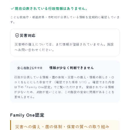
現在公表されている行政情報はありません。
こども家庭庁・都道府県・市町村が公表している情報を定期的に確認していま
す。
災害対応
災害時の備えについては、まだ情報が登録されていません。施設
へお問い合わせください。
情報が少なく判断できません
26
安心指数
参考値
行政が公表している情報・園の体制・災害への備え・情報の新しさ・口
コミをもとにした目安です （確認できた項目 1/11）。 確認できた内容
は下の「Family One認定」でご覧いただけます。 登録されている情報
が少ないため、点数が低いことは、この施設の安全に問題があることを
意味しません。
Family One認定
災害への備え・園の体制・保育の質への取り組み