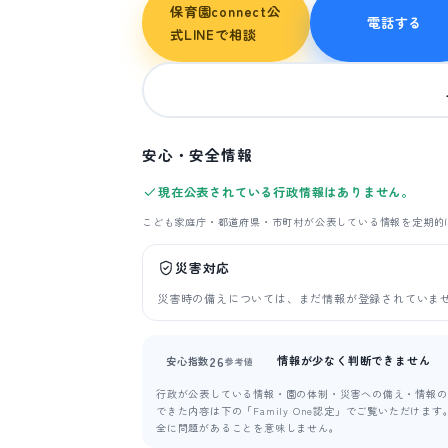
保育園connect公
電話する
式LINEで相談
安心・安全情報
現在公表されている行政情報はありません。
こども家庭庁・都道府県・市町村が公表している情報を定期的
災害対応
災害時の備えについては、まだ情報が登録されていま
情報が少なく判断できません
26
安心指数
参考値
行政が公表している情報・園の体制・災害への備え・情報の新
できた内容は下の「Family One認定」でご覧いただけ
全に問題があることを意味しません。