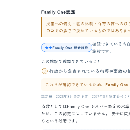
Family One認定
災害への備え・園の体制・保育の質への取り組み
口コミの多さで決めているものではありま
確認できている内
★★
Family One 認定施設
施設です。
この施設で確認できていること
行政から公表されている指導や事故の
これらが確認できているため、
Family O
認定日：2026年8月
更新予定：2027年8月
認定番号：FO-
点数としてはFamily One シルバー認定
ため、この認定にはしていません。 安全に
らという段階です。