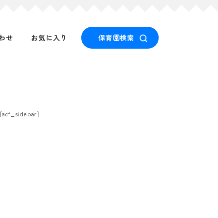
わせ
お気に入り
保育園検索
[acf_sidebar]