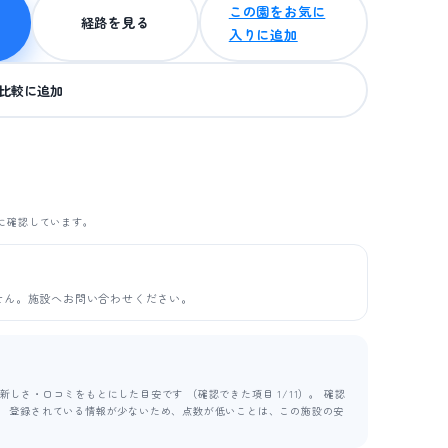
この園をお気に
経路を見る
入りに追加
比較に追加
に確認しています。
せん。施設へお問い合わせください。
しさ・口コミをもとにした目安です （確認できた項目 1/11）。 確認
ます。 登録されている情報が少ないため、点数が低いことは、この施設の安