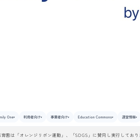
mily One
利用者向け
事業者向け
Education Commons
運営情報
▾
▾
▾
▾
▾
保育園は「オレンジリボン運動」、「SDGS」に賛同し実行しており