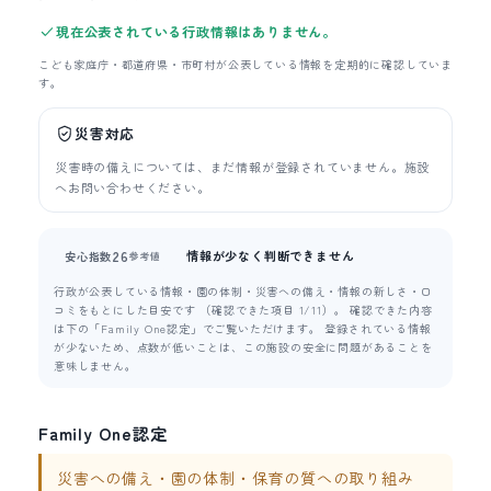
現在公表されている行政情報はありません。
こども家庭庁・都道府県・市町村が公表している情報を定期的に確認していま
す。
災害対応
災害時の備えについては、まだ情報が登録されていません。施設
へお問い合わせください。
情報が少なく判断できません
26
安心指数
参考値
行政が公表している情報・園の体制・災害への備え・情報の新しさ・口
コミをもとにした目安です （確認できた項目 1/11）。 確認できた内容
は下の「Family One認定」でご覧いただけます。 登録されている情報
が少ないため、点数が低いことは、この施設の安全に問題があることを
意味しません。
Family One認定
災害への備え・園の体制・保育の質への取り組み