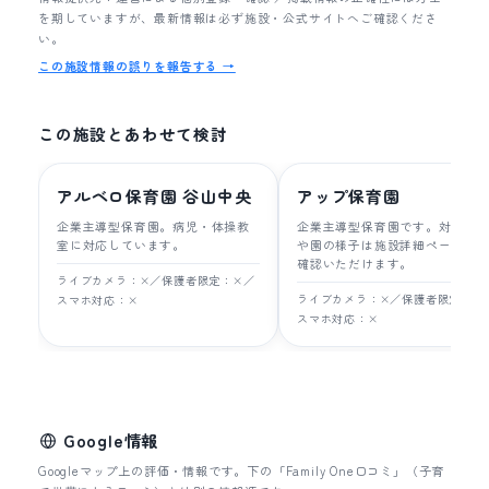
を期していますが、最新情報は必ず施設・公式サイトへご確認くださ
い。
この施設情報の誤りを報告する →
この施設とあわせて検討
アルベロ保育園 谷山中央
アップ保育園
企業主導型保育園。病児・体操教
企業主導型保育園です。対象年
室に対応しています。
や園の様子は施設詳細ページで
確認いただけます。
ライブカメラ：×／保護者限定：×／
ライブカメラ：×／保護者限定：×
スマホ対応：×
スマホ対応：×
Google情報
Googleマップ上の評価・情報です。下の「Family One口コミ」（子育