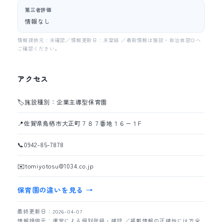
第三者評価
情報なし
情報提供元：未確認／情報更新日：未登録 ／最新情報は施設・自治体窓口へ
ご確認ください。
アクセス
🏷️
施設種別：企業主導型保育園
📍
佐賀県鳥栖市大正町７８７番地１６ー１F
📞
0942-85-7878
✉️
tomiyotosu@1034.co.jp
保育園の違いを見る →
最終更新日：2026-04-07
情報提供元：運営による個別登録・確認 ／掲載情報の正確性には万全