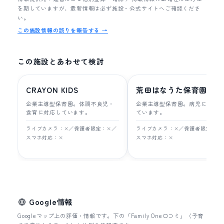
を期していますが、最新情報は必ず施設・公式サイトへご確認くださ
い。
この施設情報の誤りを報告する →
この施設とあわせて検討
CRAYON KIDS
荒田はなうた保育園
企業主導型保育園。体調不良児・
企業主導型保育園。病児に対応
食育に対応しています。
ています。
ライブカメラ：×／保護者限定：×／
ライブカメラ：×／保護者限定：×
スマホ対応：×
スマホ対応：×
Google情報
Googleマップ上の評価・情報です。下の「Family One口コミ」（子育