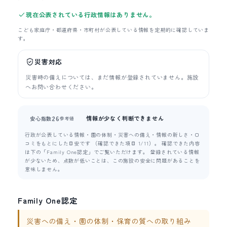
現在公表されている行政情報はありません。
こども家庭庁・都道府県・市町村が公表している情報を定期的に確認していま
す。
災害対応
災害時の備えについては、まだ情報が登録されていません。施設
へお問い合わせください。
情報が少なく判断できません
26
安心指数
参考値
行政が公表している情報・園の体制・災害への備え・情報の新しさ・口
コミをもとにした目安です （確認できた項目 1/11）。 確認できた内容
は下の「Family One認定」でご覧いただけます。 登録されている情報
が少ないため、点数が低いことは、この施設の安全に問題があることを
意味しません。
Family One認定
災害への備え・園の体制・保育の質への取り組み