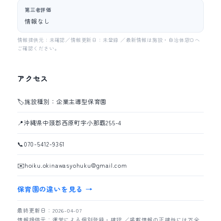
第三者評価
情報なし
情報提供元：未確認／情報更新日：未登録 ／最新情報は施設・自治体窓口へ
ご確認ください。
アクセス
🏷️
施設種別：企業主導型保育園
📍
沖縄県中頭郡西原町字小那覇255-4
📞
070-5412-9361
✉️
hoiku.okinawasyohuku@gmail.com
保育園の違いを見る →
最終更新日：2026-04-07
情報提供元：運営による個別登録・確認 ／掲載情報の正確性には万全