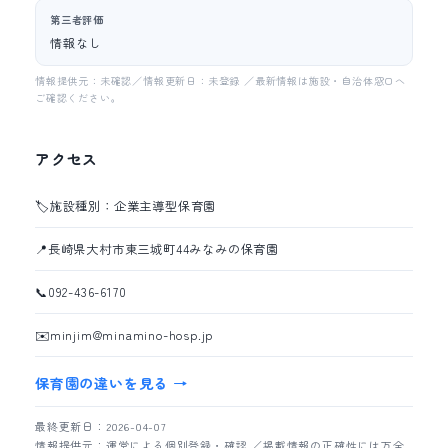
第三者評価
情報なし
情報提供元：未確認／情報更新日：未登録 ／最新情報は施設・自治体窓口へ
ご確認ください。
アクセス
🏷️
施設種別：企業主導型保育園
📍
長崎県大村市東三城町44みなみの保育園
📞
092-436-6170
✉️
minjim@minamino-hosp.jp
保育園の違いを見る →
最終更新日：2026-04-07
情報提供元：運営による個別登録・確認 ／掲載情報の正確性には万全