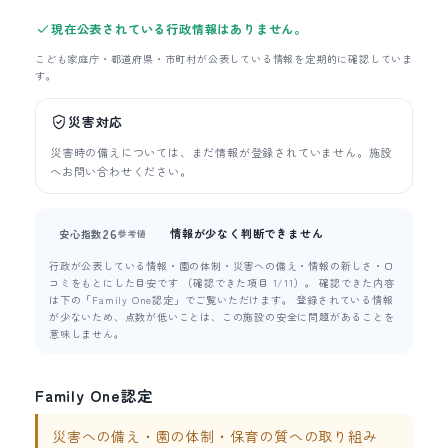
現在公表されている行政情報はありません。
こども家庭庁・都道府県・市町村が公表している情報を定期的に確認していま
す。
災害対応
災害時の備えについては、まだ情報が登録されていません。施設
へお問い合わせください。
情報が少なく判断できません
26
安心指数
参考値
行政が公表している情報・園の体制・災害への備え・情報の新しさ・口
コミをもとにした目安です （確認できた項目 1/11）。 確認できた内容
は下の「Family One認定」でご覧いただけます。 登録されている情報
が少ないため、点数が低いことは、この施設の安全に問題があることを
意味しません。
Family One認定
災害への備え・園の体制・保育の質への取り組み