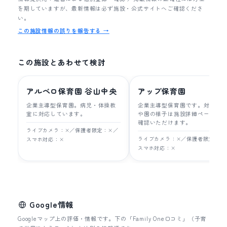
を期していますが、最新情報は必ず施設・公式サイトへご確認くださ
い。
この施設情報の誤りを報告する →
この施設とあわせて検討
アルベロ保育園 谷山中央
アップ保育園
企業主導型保育園。病児・体操教
企業主導型保育園です。対象年
室に対応しています。
や園の様子は施設詳細ページで
確認いただけます。
ライブカメラ：×／保護者限定：×／
ライブカメラ：×／保護者限定：×
スマホ対応：×
スマホ対応：×
Google情報
Googleマップ上の評価・情報です。下の「Family One口コミ」（子育