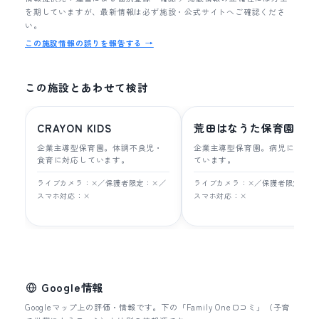
を期していますが、最新情報は必ず施設・公式サイトへご確認くださ
い。
この施設情報の誤りを報告する →
この施設とあわせて検討
CRAYON KIDS
荒田はなうた保育園
企業主導型保育園。体調不良児・
企業主導型保育園。病児に対応
食育に対応しています。
ています。
ライブカメラ：×／保護者限定：×／
ライブカメラ：×／保護者限定：×
スマホ対応：×
スマホ対応：×
Google情報
Googleマップ上の評価・情報です。下の「Family One口コミ」（子育