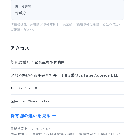
第三者評価
情報なし
情報提供元：未確認／情報更新日：未登録 ／最新情報は施設・自治体窓口へ
ご確認ください。
アクセス
🏷️
施設種別：企業主導型保育園
📍
熊本県熊本市中央区坪井一丁目3番43La Patie Auberge BLD
📞
096-343-5888
✉️
emile.k@sea.plala.or.jp
保育園の違いを見る →
最終更新日：2026-04-07
情報提供元：運営による個別登録・確認 ／掲載情報の正確性には万全