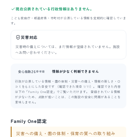
現在公表されている行政情報はありません。
こども家庭庁・都道府県・市町村が公表している情報を定期的に確認していま
す。
災害対応
災害時の備えについては、まだ情報が登録されていません。施設
へお問い合わせください。
情報が少なく判断できません
26
安心指数
参考値
行政が公表している情報・園の体制・災害への備え・情報の新しさ・口
コミをもとにした目安です （確認できた項目 1/11）。 確認できた内容
は下の「Family One認定」でご覧いただけます。 登録されている情報
が少ないため、点数が低いことは、この施設の安全に問題があることを
意味しません。
Family One認定
災害への備え・園の体制・保育の質への取り組み