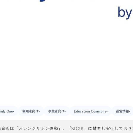
mily One
利用者向け
事業者向け
Education Commons
運営情報
▾
▾
▾
▾
▾
保育園は「オレンジリボン運動」、「SDGS」に賛同し実行しており