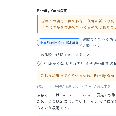
Family One認定
災害への備え・園の体制・保育の質への取り組み
口コミの多さで決めているものではありま
確認できている内
★★
Family One 認定施設
施設です。
この施設で確認できていること
行政から公表されている指導や事故の
これらが確認できているため、
Family O
認定日：2026年8月
更新予定：2027年8月
認定番号：FO-
点数としてはFamily One シルバー認定
ため、この認定にはしていません。 安全に
らという段階です。