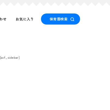
わせ
お気に入り
保育園検索
[acf_sidebar]