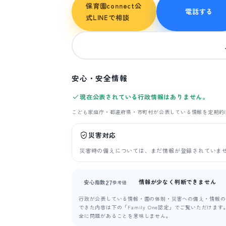
保育園connect公
電話する
式LINEで相談
安心・安全情報
現在公表されている行政情報はありません。
こども家庭庁・都道府県・市町村が公表している情報を定期的
災害対応
災害時の備えについては、まだ情報が登録されていま
情報が少なく判断できません
27
安心指数
参考値
行政が公表している情報・園の体制・災害への備え・情報の新
できた内容は下の「Family One認定」でご覧いただけ
全に問題があることを意味しません。