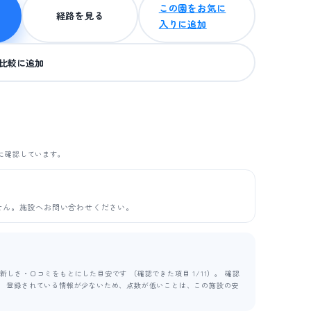
この園をお気に
経路を見る
入りに追加
比較に追加
に確認しています。
せん。施設へお問い合わせください。
しさ・口コミをもとにした目安です （確認できた項目 1/11）。 確認
ます。 登録されている情報が少ないため、点数が低いことは、この施設の安