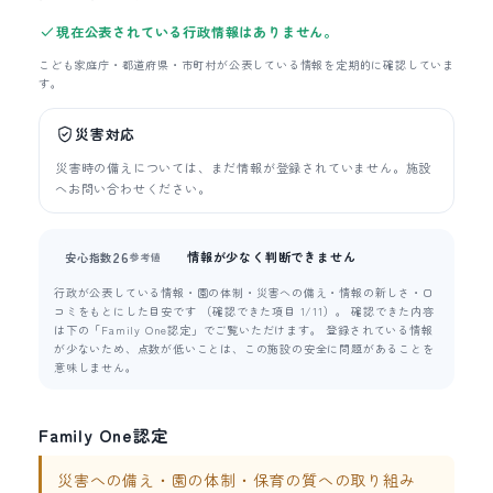
現在公表されている行政情報はありません。
こども家庭庁・都道府県・市町村が公表している情報を定期的に確認していま
す。
災害対応
災害時の備えについては、まだ情報が登録されていません。施設
へお問い合わせください。
情報が少なく判断できません
26
安心指数
参考値
行政が公表している情報・園の体制・災害への備え・情報の新しさ・口
コミをもとにした目安です （確認できた項目 1/11）。 確認できた内容
は下の「Family One認定」でご覧いただけます。 登録されている情報
が少ないため、点数が低いことは、この施設の安全に問題があることを
意味しません。
Family One認定
災害への備え・園の体制・保育の質への取り組み