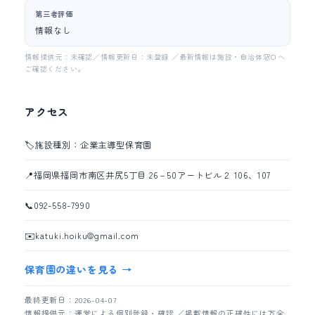
第三者評価
情報なし
情報提供元：未確認／情報更新日：未登録 ／最新情報は施設・自治体窓口へ
ご確認ください。
アクセス
🏷️
施設種別：企業主導型保育園
📍
福岡県福岡市南区井尻5丁目 26－50アートビル２ 106、107
📞
092-558-7990
✉️
katuki.hoiku@gmail.com
保育園の違いを見る →
最終更新日：2026-04-07
情報提供元：運営による個別登録・確認 ／掲載情報の正確性には万全