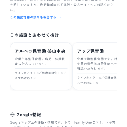
を期していますが、最新情報は必ず施設・公式サイトへご確認くださ
い。
この施設情報の誤りを報告する →
この施設とあわせて検討
アルベロ保育園 谷山中央
アップ保育園
企業主導型保育園。病児・体操教
企業主導型保育園です。対象年
室に対応しています。
や園の様子は施設詳細ページで
確認いただけます。
ライブカメラ：×／保護者限定：×／
ライブカメラ：×／保護者限定：×
スマホ対応：×
スマホ対応：×
Google情報
Googleマップ上の評価・情報です。下の「Family One口コミ」（子育