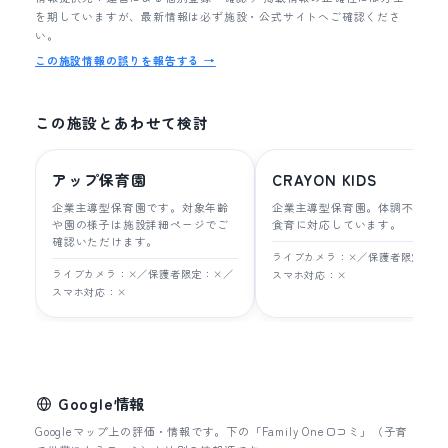
を期していますが、最新情報は必ず施設・公式サイトへご確認くださ
い。
この施設情報の誤りを報告する →
この施設とあわせて検討
アップ保育園
CRAYON KIDS
企業主導型保育園です。対象年齢
企業主導型保育園。体調不良児
や園の様子は施設詳細ページでご
食育に対応しています。
確認いただけます。
ライブカメラ：×／保護者限定：×
ライブカメラ：×／保護者限定：×／
スマホ対応：×
スマホ対応：×
Google情報
Googleマップ上の評価・情報です。下の「Family One口コミ」（子育