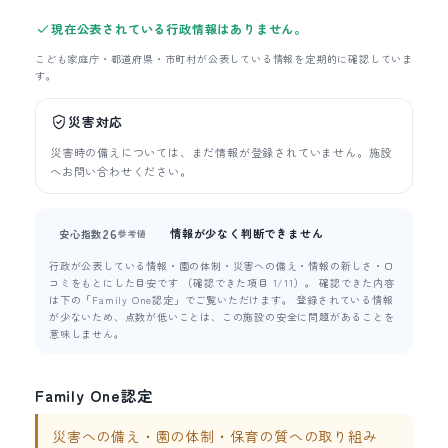
現在公表されている行政情報はありません。
こども家庭庁・都道府県・市町村が公表している情報を定期的に確認していま
す。
災害対応
災害時の備えについては、まだ情報が登録されていません。施設
へお問い合わせください。
情報が少なく判断できません
26
安心指数
参考値
行政が公表している情報・園の体制・災害への備え・情報の新しさ・口
コミをもとにした目安です （確認できた項目 1/11）。 確認できた内容
は下の「Family One認定」でご覧いただけます。 登録されている情報
が少ないため、点数が低いことは、この施設の安全に問題があることを
意味しません。
Family One認定
災害への備え・園の体制・保育の質への取り組み