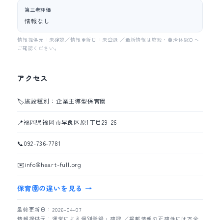
第三者評価
情報なし
情報提供元：未確認／情報更新日：未登録 ／最新情報は施設・自治体窓口へ
ご確認ください。
アクセス
🏷️
施設種別：企業主導型保育園
📍
福岡県福岡市早良区原1丁目29-26
📞
092-736-7781
✉️
info@heart-full.org
保育園の違いを見る →
最終更新日：2026-04-07
情報提供元：運営による個別登録・確認 ／掲載情報の正確性には万全