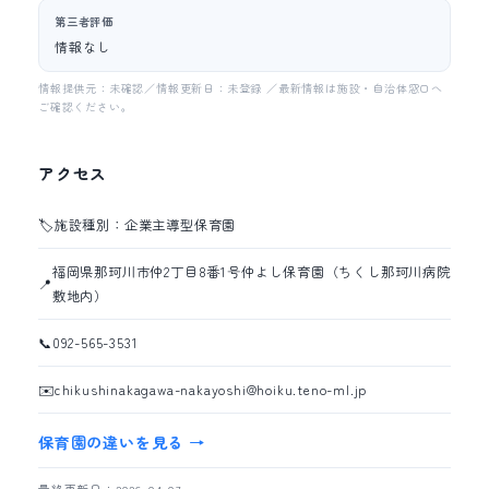
第三者評価
情報なし
情報提供元：未確認／情報更新日：未登録 ／最新情報は施設・自治体窓口へ
ご確認ください。
アクセス
🏷️
施設種別：企業主導型保育園
福岡県那珂川市仲2丁目8番1号仲よし保育園（ちくし那珂川病院
📍
敷地内）
📞
092-565-3531
✉️
chikushinakagawa-nakayoshi@hoiku.teno-ml.jp
保育園の違いを見る →