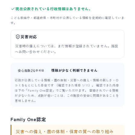
現在公表されている行政情報はありません。
こども家庭庁・都道府県・市町村が公表している情報を定期的に確認していま
す。
災害対応
災害時の備えについては、まだ情報が登録されていません。施設
へお問い合わせください。
情報が少なく判断できません
26
安心指数
参考値
行政が公表している情報・園の体制・災害への備え・情報の新しさ・口
コミをもとにした目安です （確認できた項目 1/11）。 確認できた内容
は下の「Family One認定」でご覧いただけます。 登録されている情報
が少ないため、点数が低いことは、この施設の安全に問題があることを
意味しません。
Family One認定
災害への備え・園の体制・保育の質への取り組み