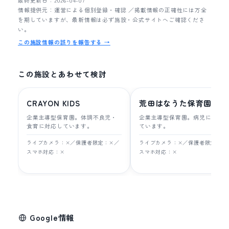
最終更新日：2026-04-07
情報提供元：運営による個別登録・確認 ／掲載情報の正確性には万全
を期していますが、最新情報は必ず施設・公式サイトへご確認くださ
い。
この施設情報の誤りを報告する →
この施設とあわせて検討
CRAYON KIDS
荒田はなうた保育園
企業主導型保育園。体調不良児・
企業主導型保育園。病児に対応
食育に対応しています。
ています。
ライブカメラ：×／保護者限定：×／
ライブカメラ：×／保護者限定：×
スマホ対応：×
スマホ対応：×
Google情報