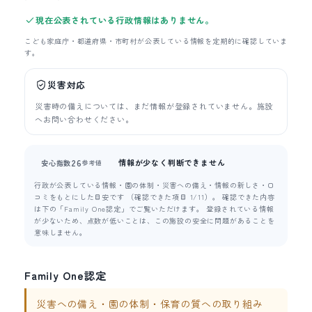
現在公表されている行政情報はありません。
こども家庭庁・都道府県・市町村が公表している情報を定期的に確認していま
す。
災害対応
災害時の備えについては、まだ情報が登録されていません。施設
へお問い合わせください。
情報が少なく判断できません
26
安心指数
参考値
行政が公表している情報・園の体制・災害への備え・情報の新しさ・口
コミをもとにした目安です （確認できた項目 1/11）。 確認できた内容
は下の「Family One認定」でご覧いただけます。 登録されている情報
が少ないため、点数が低いことは、この施設の安全に問題があることを
意味しません。
Family One認定
災害への備え・園の体制・保育の質への取り組み