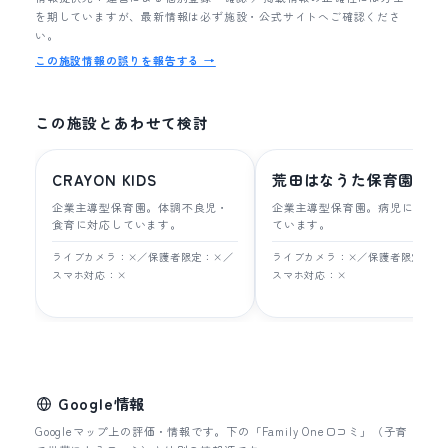
を期していますが、最新情報は必ず施設・公式サイトへご確認くださ
い。
この施設情報の誤りを報告する →
この施設とあわせて検討
CRAYON KIDS
荒田はなうた保育園
企業主導型保育園。体調不良児・
企業主導型保育園。病児に対応
食育に対応しています。
ています。
ライブカメラ：×／保護者限定：×／
ライブカメラ：×／保護者限定：×
スマホ対応：×
スマホ対応：×
Google情報
Googleマップ上の評価・情報です。下の「Family One口コミ」（子育