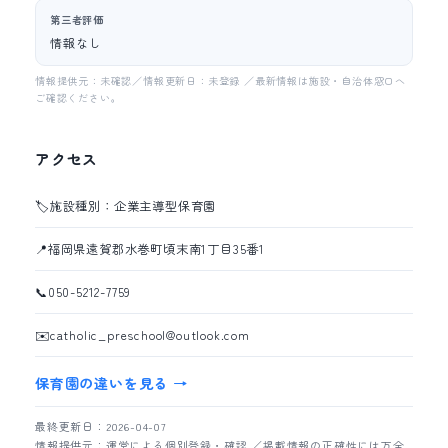
第三者評価
情報なし
情報提供元：未確認／情報更新日：未登録 ／最新情報は施設・自治体窓口へ
ご確認ください。
アクセス
🏷️
施設種別：企業主導型保育園
📍
福岡県遠賀郡水巻町頃末南1丁目35番1
📞
050-5212-7759
✉️
catholic_preschool@outlook.com
保育園の違いを見る →
最終更新日：2026-04-07
情報提供元：運営による個別登録・確認 ／掲載情報の正確性には万全