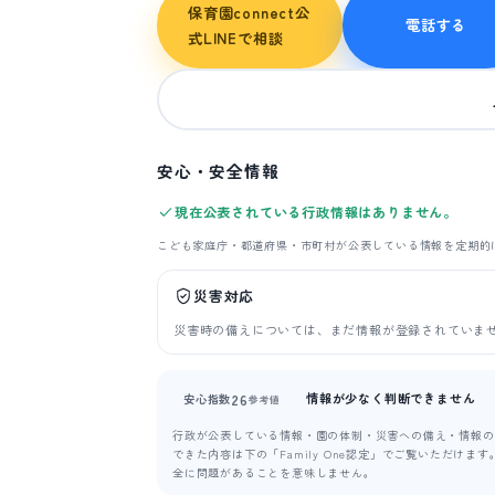
保育園connect公
電話する
式LINEで相談
安心・安全情報
現在公表されている行政情報はありません。
こども家庭庁・都道府県・市町村が公表している情報を定期的
災害対応
災害時の備えについては、まだ情報が登録されていま
情報が少なく判断できません
26
安心指数
参考値
行政が公表している情報・園の体制・災害への備え・情報の新
できた内容は下の「Family One認定」でご覧いただけ
全に問題があることを意味しません。