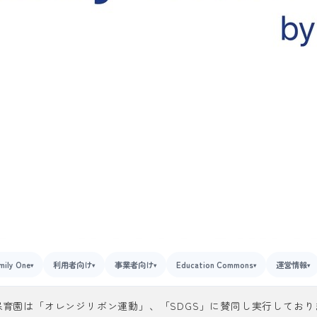
mily One
利用者向け
事業者向け
Education Commons
運営情報
▾
▾
▾
▾
▾
保育園は「オレンジリボン運動」、「SDGS」に賛同し実行しており