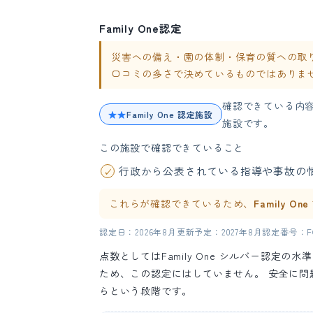
Family One認定
災害への備え・園の体制・保育の質への取り組み
口コミの多さで決めているものではありま
確認できている内
★★
Family One 認定施設
施設です。
この施設で確認できていること
行政から公表されている指導や事故の
これらが確認できているため、
Family O
認定日：2026年8月
更新予定：2027年8月
認定番号：FO-
点数としてはFamily One シルバー認定
ため、この認定にはしていません。 安全に
らという段階です。