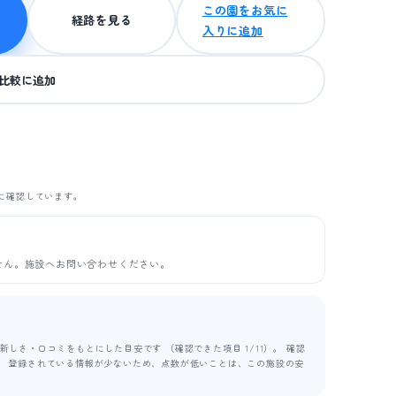
この園をお気に
経路を見る
入りに追加
比較に追加
に確認しています。
せん。施設へお問い合わせください。
しさ・口コミをもとにした目安です （確認できた項目 1/11）。 確認
ます。 登録されている情報が少ないため、点数が低いことは、この施設の安