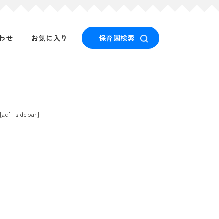
わせ
お気に入り
保育園検索
[acf_sidebar]