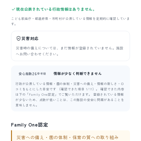
現在公表されている行政情報はありません。
こども家庭庁・都道府県・市町村が公表している情報を定期的に確認していま
す。
災害対応
災害時の備えについては、まだ情報が登録されていません。施設
へお問い合わせください。
情報が少なく判断できません
26
安心指数
参考値
行政が公表している情報・園の体制・災害への備え・情報の新しさ・口
コミをもとにした目安です （確認できた項目 1/11）。 確認できた内容
は下の「Family One認定」でご覧いただけます。 登録されている情報
が少ないため、点数が低いことは、この施設の安全に問題があることを
意味しません。
Family One認定
災害への備え・園の体制・保育の質への取り組み