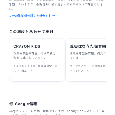
を期していますが、最新情報は必ず施設・公式サイトへご確認くださ
い。
この施設情報の誤りを報告する →
この施設とあわせて検討
CRAYON KIDS
荒田はなうた保育園
企業主導型保育園。体調不良児・
企業主導型保育園。病児に対応
食育に対応しています。
ています。
ライブカメラ：×／保護者限定：×／
ライブカメラ：×／保護者限定：×
スマホ対応：×
スマホ対応：×
Google情報
Googleマップ上の評価・情報です。下の「Family One口コミ」（子育