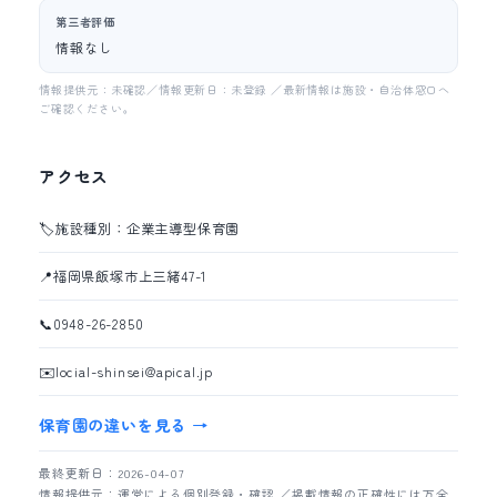
第三者評価
情報なし
情報提供元：未確認／情報更新日：未登録 ／最新情報は施設・自治体窓口へ
ご確認ください。
アクセス
🏷️
施設種別：企業主導型保育園
📍
福岡県飯塚市上三緒47-1
📞
0948-26-2850
✉️
locial-shinsei@apical.jp
保育園の違いを見る →
最終更新日：2026-04-07
情報提供元：運営による個別登録・確認 ／掲載情報の正確性には万全