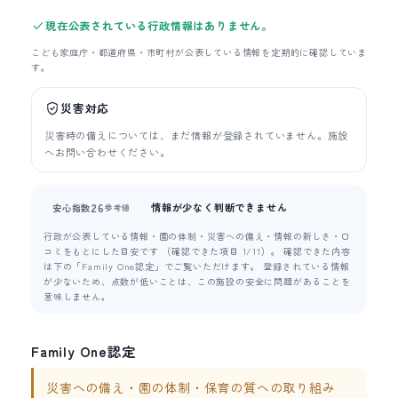
現在公表されている行政情報はありません。
こども家庭庁・都道府県・市町村が公表している情報を定期的に確認していま
す。
災害対応
災害時の備えについては、まだ情報が登録されていません。施設
へお問い合わせください。
情報が少なく判断できません
26
安心指数
参考値
行政が公表している情報・園の体制・災害への備え・情報の新しさ・口
コミをもとにした目安です （確認できた項目 1/11）。 確認できた内容
は下の「Family One認定」でご覧いただけます。 登録されている情報
が少ないため、点数が低いことは、この施設の安全に問題があることを
意味しません。
Family One認定
災害への備え・園の体制・保育の質への取り組み