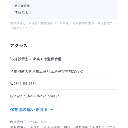
第三者評価
情報なし
情報提供元：未確認／情報更新日：未登録 ／最新情報は施設・自治体窓口へ
ご確認ください。
アクセス
🏷️
施設種別：企業主導型保育園
📍
福岡県久留米市三潴町玉満字宮の前2296-2
📞
0942-54-9551
✉️
hygeia_hoiku@hya.bbiq.jp
保育園の違いを見る →
最終更新日：2026-04-07
情報提供元：運営による個別登録・確認 ／掲載情報の正確性には万全