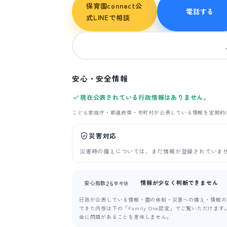
保育園connect公
電話する
式LINEで相談
安心・安全情報
現在公表されている行政情報はありません。
こども家庭庁・都道府県・市町村が公表している情報を定期的
災害対応
災害時の備えについては、まだ情報が登録されていま
情報が少なく判断できません
26
安心指数
参考値
行政が公表している情報・園の体制・災害への備え・情報の新
できた内容は下の「Family One認定」でご覧いただけ
全に問題があることを意味しません。