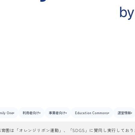
mily One
利用者向け
事業者向け
Education Commons
運営情報
▾
▾
▾
▾
▾
保育園は「オレンジリボン運動」、「SDGS」に賛同し実行しており