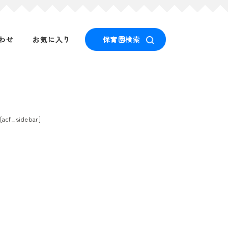
わせ
お気に入り
保育園検索
[acf_sidebar]