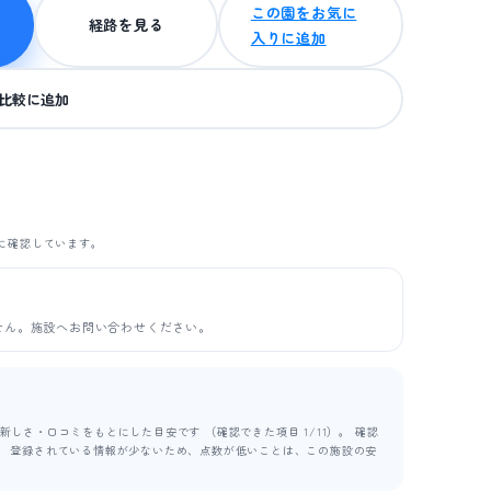
この園をお気に
経路を見る
入りに追加
比較に追加
に確認しています。
せん。施設へお問い合わせください。
しさ・口コミをもとにした目安です （確認できた項目 1/11）。 確認
ます。 登録されている情報が少ないため、点数が低いことは、この施設の安