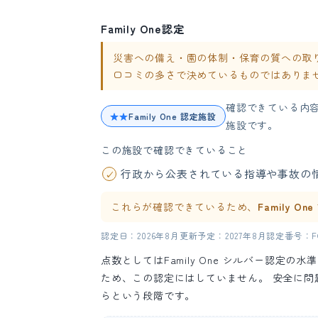
Family One認定
災害への備え・園の体制・保育の質への取り組み
口コミの多さで決めているものではありま
確認できている内
★★
Family One 認定施設
施設です。
この施設で確認できていること
行政から公表されている指導や事故の
これらが確認できているため、
Family O
認定日：2026年8月
更新予定：2027年8月
認定番号：FO-
点数としてはFamily One シルバー認定
ため、この認定にはしていません。 安全に
らという段階です。