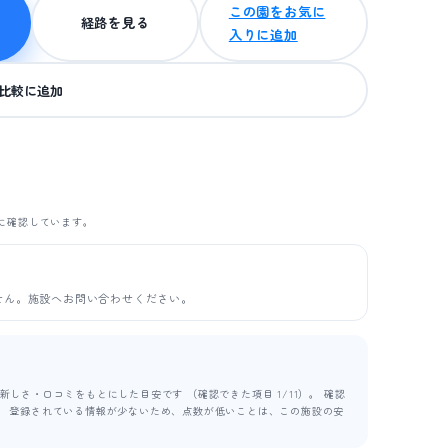
この園をお気に
経路を見る
入りに追加
比較に追加
に確認しています。
せん。施設へお問い合わせください。
しさ・口コミをもとにした目安です （確認できた項目 1/11）。 確認
ます。 登録されている情報が少ないため、点数が低いことは、この施設の安