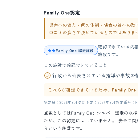
Family One認定
災害への備え・園の体制・保育の質への取り組み
口コミの多さで決めているものではありま
確認できている内
★★
Family One 認定施設
施設です。
この施設で確認できていること
行政から公表されている指導や事故の
これらが確認できているため、
Family O
認定日：2026年8月
更新予定：2027年8月
認定番号：FO-
点数としてはFamily One シルバー認定
ため、この認定にはしていません。 安全に
らという段階です。