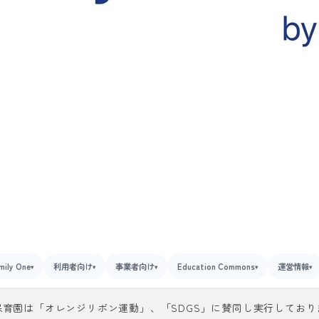
mily One
利用者向け
事業者向け
Education Commons
運営情報
▾
▾
▾
▾
▾
保育園は「オレンジリボン運動」、「SDGS」に賛同し実行しており