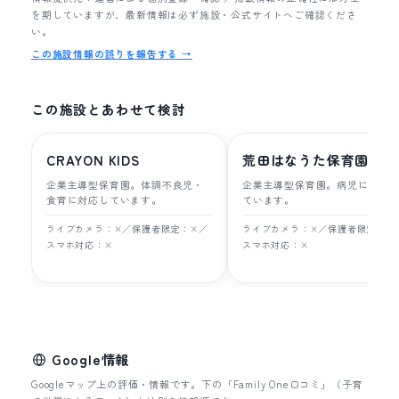
を期していますが、最新情報は必ず施設・公式サイトへご確認くださ
い。
この施設情報の誤りを報告する →
この施設とあわせて検討
CRAYON KIDS
荒田はなうた保育園
企業主導型保育園。体調不良児・
企業主導型保育園。病児に対応
食育に対応しています。
ています。
ライブカメラ：×／保護者限定：×／
ライブカメラ：×／保護者限定：×
スマホ対応：×
スマホ対応：×
Google情報
Googleマップ上の評価・情報です。下の「Family One口コミ」（子育