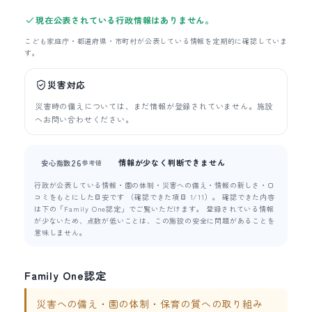
現在公表されている行政情報はありません。
こども家庭庁・都道府県・市町村が公表している情報を定期的に確認していま
す。
災害対応
災害時の備えについては、まだ情報が登録されていません。施設
へお問い合わせください。
情報が少なく判断できません
26
安心指数
参考値
行政が公表している情報・園の体制・災害への備え・情報の新しさ・口
コミをもとにした目安です （確認できた項目 1/11）。 確認できた内容
は下の「Family One認定」でご覧いただけます。 登録されている情報
が少ないため、点数が低いことは、この施設の安全に問題があることを
意味しません。
Family One認定
災害への備え・園の体制・保育の質への取り組み