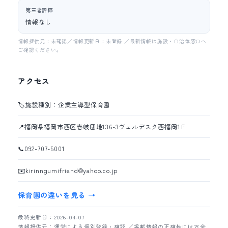
第三者評価
情報なし
情報提供元：未確認／情報更新日：未登録 ／最新情報は施設・自治体窓口へ
ご確認ください。
アクセス
🏷️
施設種別：企業主導型保育園
📍
福岡県福岡市西区壱岐団地136-3ヴェルデスク西福岡1Ｆ
📞
092-707-5001
✉️
kirinngumifriend@yahoo.co.jp
保育園の違いを見る →
最終更新日：2026-04-07
情報提供元：運営による個別登録・確認 ／掲載情報の正確性には万全