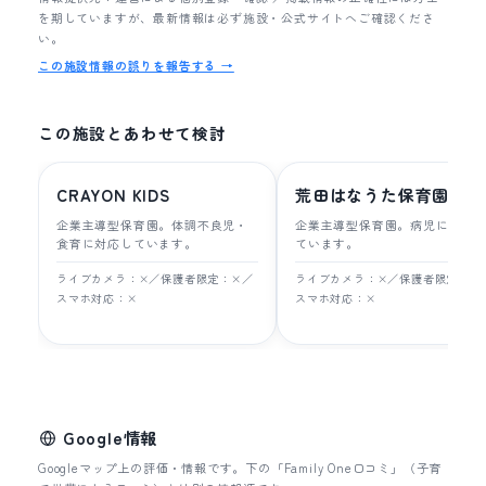
を期していますが、最新情報は必ず施設・公式サイトへご確認くださ
い。
この施設情報の誤りを報告する →
この施設とあわせて検討
CRAYON KIDS
荒田はなうた保育園
企業主導型保育園。体調不良児・
企業主導型保育園。病児に対応
食育に対応しています。
ています。
ライブカメラ：×／保護者限定：×／
ライブカメラ：×／保護者限定：×
スマホ対応：×
スマホ対応：×
Google情報
Googleマップ上の評価・情報です。下の「Family One口コミ」（子育