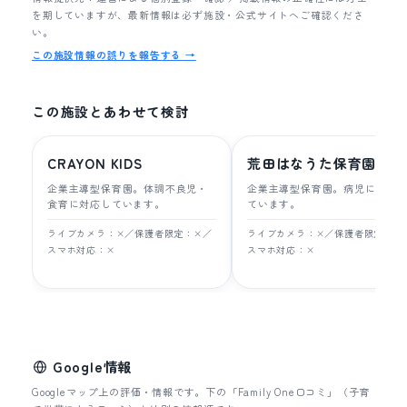
を期していますが、最新情報は必ず施設・公式サイトへご確認くださ
い。
この施設情報の誤りを報告する →
この施設とあわせて検討
CRAYON KIDS
荒田はなうた保育園
企業主導型保育園。体調不良児・
企業主導型保育園。病児に対応
食育に対応しています。
ています。
ライブカメラ：×／保護者限定：×／
ライブカメラ：×／保護者限定：×
スマホ対応：×
スマホ対応：×
Google情報
Googleマップ上の評価・情報です。下の「Family One口コミ」（子育