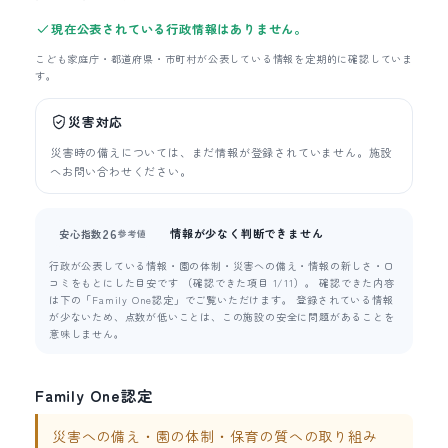
現在公表されている行政情報はありません。
こども家庭庁・都道府県・市町村が公表している情報を定期的に確認していま
す。
災害対応
災害時の備えについては、まだ情報が登録されていません。施設
へお問い合わせください。
情報が少なく判断できません
26
安心指数
参考値
行政が公表している情報・園の体制・災害への備え・情報の新しさ・口
コミをもとにした目安です （確認できた項目 1/11）。 確認できた内容
は下の「Family One認定」でご覧いただけます。 登録されている情報
が少ないため、点数が低いことは、この施設の安全に問題があることを
意味しません。
Family One認定
災害への備え・園の体制・保育の質への取り組み