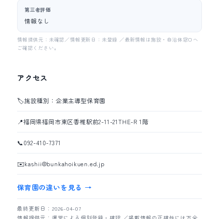
第三者評価
情報なし
情報提供元：未確認／情報更新日：未登録 ／最新情報は施設・自治体窓口へ
ご確認ください。
アクセス
🏷️
施設種別：企業主導型保育園
📍
福岡県福岡市東区香椎駅前2-11-21THE-R 1階
📞
092-410-7371
✉️
kashii@bunkahoikuen.ed.jp
保育園の違いを見る →
最終更新日：2026-04-07
情報提供元：運営による個別登録・確認 ／掲載情報の正確性には万全