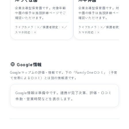
企業主導型保育園です。対象年齢
企業主導型保育園です。対象年
や園の様子は施設詳細ページでご
や園の様子は施設詳細ページで
確認いただけます。
確認いただけます。
ライブカメラ：×／保護者限定：×／
ライブカメラ：×／保護者限定：×
スマホ対応：×
スマホ対応：×
Google情報
Googleマップ上の評価・情報です。下の「Family One口コミ」（子育
て世帯による口コミ）とは別の情報源です。
Google情報は準備中です。連携が完了次第、評価・口コミ
件数・営業時間などを表示します。