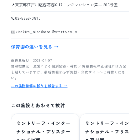
📍
東京都江戸川区西葛西6-17-1フジマンション第二 206号室
📞
03-5659-0810
✉️
kirakira_nishikasai@starts.co.jp
保育園の違いを見る →
最終更新日：2026-04-07
情報提供元：運営による個別登録・確認 ／掲載情報の正確性には万全
を期していますが、最新情報は必ず施設・公式サイトへご確認くださ
い。
この施設情報の誤りを報告する →
この施設とあわせて検討
ミントリーフ・インター
ミントリーフ・インター
ナショナル・プリスクー
ナショナル・プリスクー
ルつくば園
ル平井園