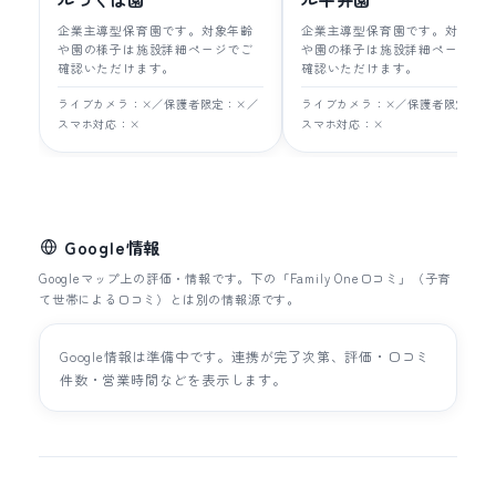
企業主導型保育園です。対象年齢
企業主導型保育園です。対象年
や園の様子は施設詳細ページでご
や園の様子は施設詳細ページで
確認いただけます。
確認いただけます。
ライブカメラ：×／保護者限定：×／
ライブカメラ：×／保護者限定：×
スマホ対応：×
スマホ対応：×
Google情報
Googleマップ上の評価・情報です。下の「Family One口コミ」（子育
て世帯による口コミ）とは別の情報源です。
Google情報は準備中です。連携が完了次第、評価・口コミ
件数・営業時間などを表示します。