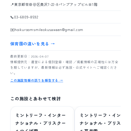
📍
東京都世田谷区奥沢7-22-8パンプアップビルⅢ1階
📞
03-6809-8592
✉️
hoikuroomsmileokusawaen@gmail.com
保育園の違いを見る →
最終更新日：2026-04-07
情報提供元：運営による個別登録・確認 ／掲載情報の正確性には万全
を期していますが、最新情報は必ず施設・公式サイトへご確認くださ
い。
この施設情報の誤りを報告する →
この施設とあわせて検討
ミントリーフ・インター
ミントリーフ・インター
ナショナル・プリスクー
ナショナル・プリスクー
ルつくば園
ル平井園