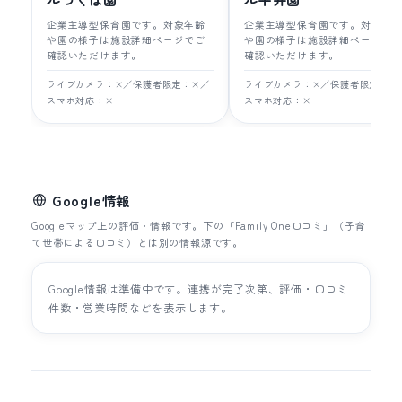
企業主導型保育園です。対象年齢
企業主導型保育園です。対象年
や園の様子は施設詳細ページでご
や園の様子は施設詳細ページで
確認いただけます。
確認いただけます。
ライブカメラ：×／保護者限定：×／
ライブカメラ：×／保護者限定：×
スマホ対応：×
スマホ対応：×
Google情報
Googleマップ上の評価・情報です。下の「Family One口コミ」（子育
て世帯による口コミ）とは別の情報源です。
Google情報は準備中です。連携が完了次第、評価・口コミ
件数・営業時間などを表示します。