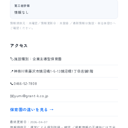
第三者評価
情報なし
情報提供元：未確認／情報更新日：未登録 ／最新情報は施設・自治体窓口へ
ご確認ください。
アクセス
🏷️
施設種別：企業主導型保育園
📍
神奈川県藤沢市鵠沼橘1-5-13鵠沼橋1丁目店舗1階
📞
0466-52-7808
✉️
yumi@grant-k.co.jp
保育園の違いを見る →
最終更新日：2026-04-07
情報提供元：運営による個別登録・確認 ／掲載情報の正確性には万全