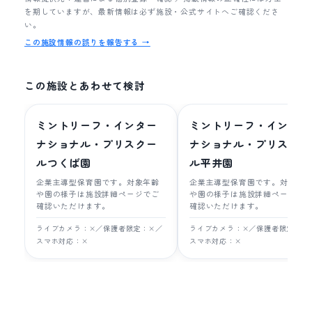
を期していますが、最新情報は必ず施設・公式サイトへご確認くださ
い。
この施設情報の誤りを報告する →
この施設とあわせて検討
ミントリーフ・インター
ミントリーフ・インター
ナショナル・プリスクー
ナショナル・プリスクー
ルつくば園
ル平井園
企業主導型保育園です。対象年齢
企業主導型保育園です。対象年
や園の様子は施設詳細ページでご
や園の様子は施設詳細ページで
確認いただけます。
確認いただけます。
ライブカメラ：×／保護者限定：×／
ライブカメラ：×／保護者限定：×
スマホ対応：×
スマホ対応：×