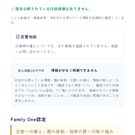
現在公表されている行政情報はありません。
こども家庭庁・都道府県・市町村が公表している情報を定期的に確認していま
す。
災害対応
災害時の備えについては、まだ情報が登録されていません。施設
へお問い合わせください。
情報が少なく判断できません
26
安心指数
参考値
行政が公表している情報・園の体制・災害への備え・情報の新しさ・口
コミをもとにした目安です （確認できた項目 1/11）。 確認できた内容
は下の「Family One認定」でご覧いただけます。 登録されている情報
が少ないため、点数が低いことは、この施設の安全に問題があることを
意味しません。
Family One認定
災害への備え・園の体制・保育の質への取り組み