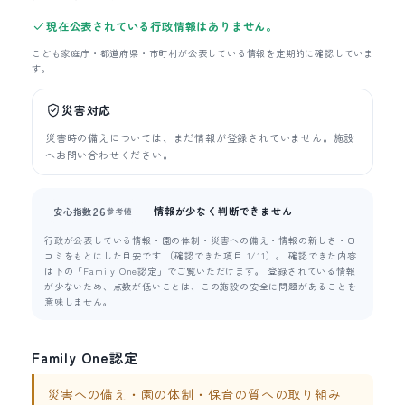
現在公表されている行政情報はありません。
こども家庭庁・都道府県・市町村が公表している情報を定期的に確認していま
す。
災害対応
災害時の備えについては、まだ情報が登録されていません。施設
へお問い合わせください。
情報が少なく判断できません
26
安心指数
参考値
行政が公表している情報・園の体制・災害への備え・情報の新しさ・口
コミをもとにした目安です （確認できた項目 1/11）。 確認できた内容
は下の「Family One認定」でご覧いただけます。 登録されている情報
が少ないため、点数が低いことは、この施設の安全に問題があることを
意味しません。
Family One認定
災害への備え・園の体制・保育の質への取り組み