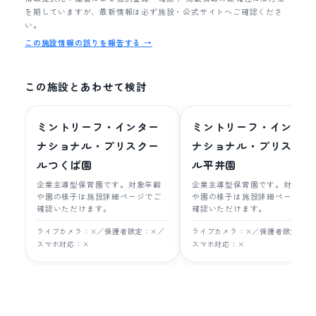
を期していますが、最新情報は必ず施設・公式サイトへご確認くださ
い。
この施設情報の誤りを報告する →
この施設とあわせて検討
ミントリーフ・インター
ミントリーフ・インター
ナショナル・プリスクー
ナショナル・プリスクー
ルつくば園
ル平井園
企業主導型保育園です。対象年齢
企業主導型保育園です。対象年
や園の様子は施設詳細ページでご
や園の様子は施設詳細ページで
確認いただけます。
確認いただけます。
ライブカメラ：×／保護者限定：×／
ライブカメラ：×／保護者限定：×
スマホ対応：×
スマホ対応：×