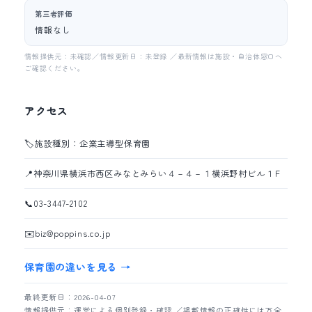
第三者評価
情報なし
情報提供元：未確認／情報更新日：未登録 ／最新情報は施設・自治体窓口へ
ご確認ください。
アクセス
🏷️
施設種別：企業主導型保育園
📍
神奈川県横浜市西区みなとみらい４－４－１横浜野村ビル１Ｆ
📞
03-3447-2102
✉️
biz@poppins.co.jp
保育園の違いを見る →
最終更新日：2026-04-07
情報提供元：運営による個別登録・確認 ／掲載情報の正確性には万全