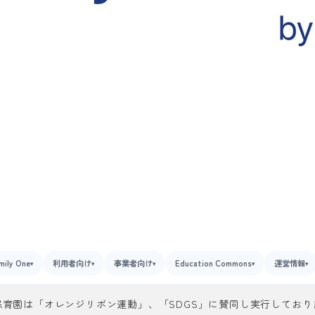
mily One
利用者向け
事業者向け
Education Commons
運営情報
▾
▾
▾
▾
▾
保育園は「オレンジリボン運動」、「SDGS」に賛同し実行しており