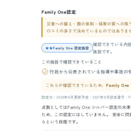
Family One認定
災害への備え・園の体制・保育の質への取り組み
口コミの多さで決めているものではありま
確認できている内
★★
Family One 認定施設
施設です。
この施設で確認できていること
行政から公表されている指導や事故の
これらが確認できているため、
Family O
認定日：2026年8月
更新予定：2027年8月
認定番号：FO-
点数としてはFamily One シルバー認定
ため、この認定にはしていません。 安全に
らという段階です。