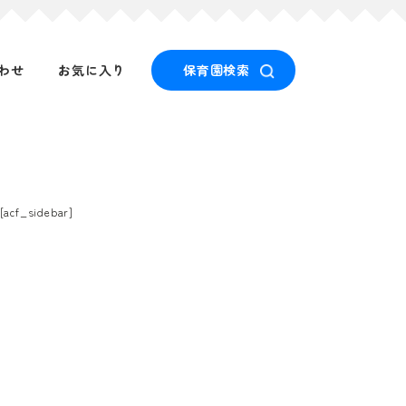
わせ
お気に入り
保育園検索
[acf_sidebar]