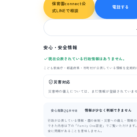
保育園connect公
電話する
式LINEで相談
安心・安全情報
現在公表されている行政情報はありません。
こども家庭庁・都道府県・市町村が公表している情報を定期的
災害対応
災害時の備えについては、まだ情報が登録されていま
情報が少なく判断できません
26
安心指数
参考値
行政が公表している情報・園の体制・災害への備え・情報の新
できた内容は下の「Family One認定」でご覧いただけ
全に問題があることを意味しません。