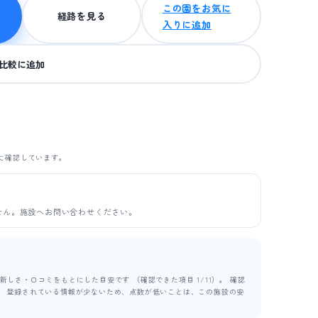
この園をお気に
経路を見る
入りに追加
比較に追加
に確認しています。
せん。施設へお問い合わせください。
しさ・口コミをもとにした目安です （確認できた項目 1/11）。 確認
ます。 登録されている情報が少ないため、点数が低いことは、この施設の安