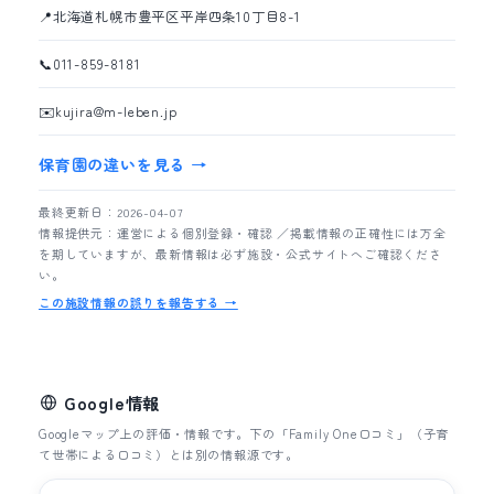
📍
北海道札幌市豊平区平岸四条10丁目8-1
📞
011-859-8181
✉️
kujira@m-leben.jp
保育園の違いを見る →
最終更新日：2026-04-07
情報提供元：運営による個別登録・確認 ／掲載情報の正確性には万全
を期していますが、最新情報は必ず施設・公式サイトへご確認くださ
い。
この施設情報の誤りを報告する →
Google情報
Googleマップ上の評価・情報です。下の「Family One口コミ」（子育
て世帯による口コミ）とは別の情報源です。