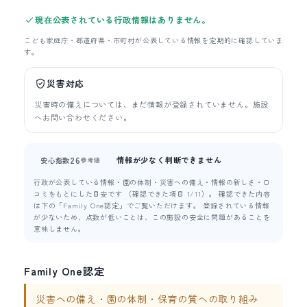
現在公表されている行政情報はありません。
こども家庭庁・都道府県・市町村が公表している情報を定期的に確認していま
す。
災害対応
災害時の備えについては、まだ情報が登録されていません。施設
へお問い合わせください。
情報が少なく判断できません
26
安心指数
参考値
行政が公表している情報・園の体制・災害への備え・情報の新しさ・口
コミをもとにした目安です （確認できた項目 1/11）。 確認できた内容
は下の「Family One認定」でご覧いただけます。 登録されている情報
が少ないため、点数が低いことは、この施設の安全に問題があることを
意味しません。
Family One認定
災害への備え・園の体制・保育の質への取り組み