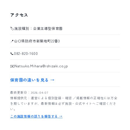
アクセス
🏷️
施設種別：企業主導型保育園
📍
山口県防府市新築地町22番3
📞
082-820-1600
✉️
Natsuko.Mihara@ishizaki.co.jp
保育園の違いを見る →
最終更新日：2026-04-07
情報提供元：運営による個別登録・確認 ／掲載情報の正確性には万全
を期していますが、最新情報は必ず施設・公式サイトへご確認くださ
い。
この施設情報の誤りを報告する →