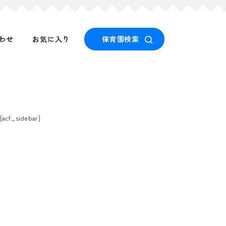
わせ
お気に入り
保育園検索
[acf_sidebar]