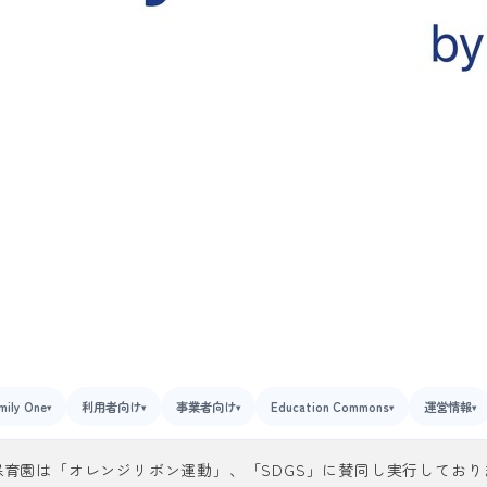
mily One
利用者向け
事業者向け
Education Commons
運営情報
▾
▾
▾
▾
▾
保育園は「オレンジリボン運動」、「SDGS」に賛同し実行しており