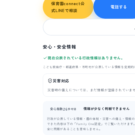
保育園connect公
電話する
式LINEで相談
安心・安全情報
現在公表されている行政情報はありません。
こども家庭庁・都道府県・市町村が公表している情報を定期的
災害対応
災害時の備えについては、まだ情報が登録されていま
情報が少なく判断できません
26
安心指数
参考値
行政が公表している情報・園の体制・災害への備え・情報の新
できた内容は下の「Family One認定」でご覧いただけ
全に問題があることを意味しません。