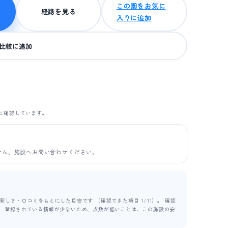
この園をお気に
経路を見る
入りに追加
比較に追加
に確認しています。
せん。施設へお問い合わせください。
しさ・口コミをもとにした目安です （確認できた項目 1/11）。 確認
ます。 登録されている情報が少ないため、点数が低いことは、この施設の安