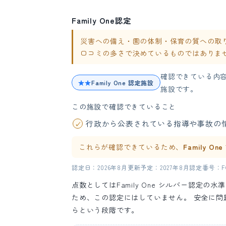
Family One認定
災害への備え・園の体制・保育の質への取り組み
口コミの多さで決めているものではありま
確認できている内
★★
Family One 認定施設
施設です。
この施設で確認できていること
行政から公表されている指導や事故の
これらが確認できているため、
Family O
認定日：2026年8月
更新予定：2027年8月
認定番号：FO-
点数としてはFamily One シルバー認定
ため、この認定にはしていません。 安全に
らという段階です。