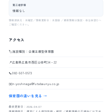
第三者評価
情報なし
情報提供元：未確認／情報更新日：未登録 ／最新情報は施設・自治体窓口へ
ご確認ください。
アクセス
🏷️
施設種別：企業主導型保育園
📍
広島県広島市西区山田町34－22
📞
082-507-0573
✉️
n-yoshinaga@futabaunyu.co.jp
保育園の違いを見る →
最終更新日：2026-04-07
情報提供元：運営による個別登録・確認 ／掲載情報の正確性には万全