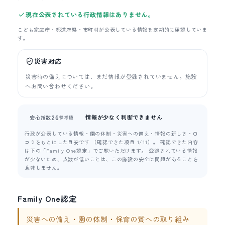
現在公表されている行政情報はありません。
こども家庭庁・都道府県・市町村が公表している情報を定期的に確認していま
す。
災害対応
災害時の備えについては、まだ情報が登録されていません。施設
へお問い合わせください。
情報が少なく判断できません
26
安心指数
参考値
行政が公表している情報・園の体制・災害への備え・情報の新しさ・口
コミをもとにした目安です （確認できた項目 1/11）。 確認できた内容
は下の「Family One認定」でご覧いただけます。 登録されている情報
が少ないため、点数が低いことは、この施設の安全に問題があることを
意味しません。
Family One認定
災害への備え・園の体制・保育の質への取り組み