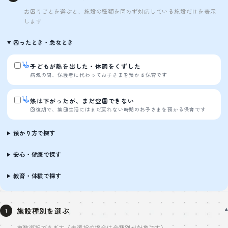
お困りごとを選ぶと、施設の種類を問わず対応している施設だけを表示
します
困ったとき・急なとき
子どもが熱を出した・体調をくずした
病気の間、保護者に代わってお子さまを預かる保育です
熱は下がったが、まだ登園できない
回復期で、集団生活にはまだ戻れない時期のお子さまを預かる保育です
預かり方で探す
安心・健康で探す
教育・体験で探す
施設種別を選ぶ
1
複数選択できます（未選択の場合は全種別が対象です）