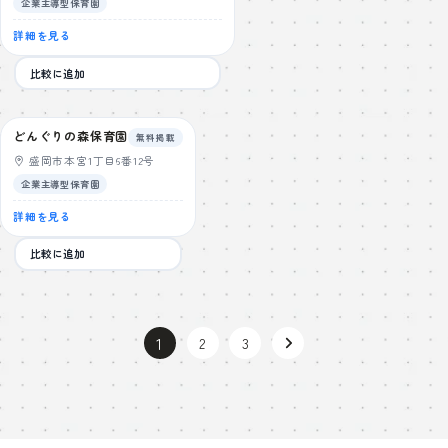
企業主導型保育園
詳細を見る
比較に追加
どんぐりの森保育園
無料掲載
盛岡市本宮1丁目6番12号
企業主導型保育園
詳細を見る
比較に追加
投
1
2
3
稿
の
ペ