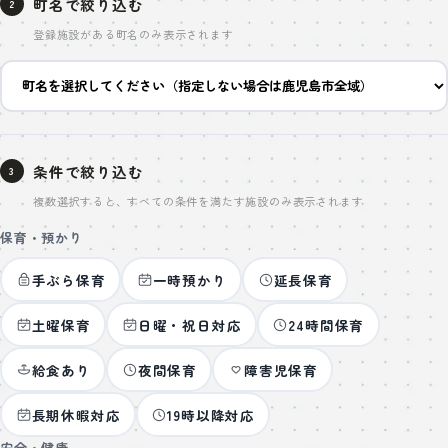
町名で絞り込む
2
登録施設がある町名のみ表示されます
条件で絞り込む
3
複数選択すると、すべての条件を満たす施設のみ表示されます
保育・預かり
手ぶら保育
一時預かり
延長保育
土曜保育
日曜・祝日対応
24時間保育
給食あり
夜間保育
障害児保育
長期休暇対応
19時以降対応
安全・健康