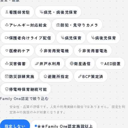
看護師常駐
病児・病後児保育
アレルギー対応給食
防犯・見守りカメラ
保護者向けライブ配信
病児保育
病後児保育
医療的ケア
非常用発電機
非常用蓄電池
災害備蓄
井戸水利用
衛星通信
AED設置
防災訓練実施
避難所指定
BCP策定済
停電時保育継続可能
Family One認定で絞り込む
安全性・品質の評価です。人気や利用実績の順位ではありません。 認定を判
定済みの施設のみが対象になります。
指定しない
★★
Family One認定施設以上