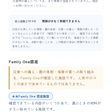
災害時の備えについては、まだ情報が登録されていません。施設
へお問い合わせください。
情報が少なく判断できません
27
安心指数
参考値
行政が公表している情報・園の体制・災害への備え・情報の新しさ・口
コミをもとにした目安です （確認できた項目 1/11）。 確認できた内容
は下の「Family One認定」でご覧いただけます。 登録されている情報
が少ないため、点数が低いことは、この施設の安全に問題があることを
意味しません。
Family One認定
災害への備え・園の体制・保育の質への取り組み
を、Family Oneが確認した施設です。 人気や口コ
ミの多さで決めているものではありません。
★★
Family One 認定施設
確認できている内容がいくつかあり、選ぶときの材料が
そろい始めている施設です。