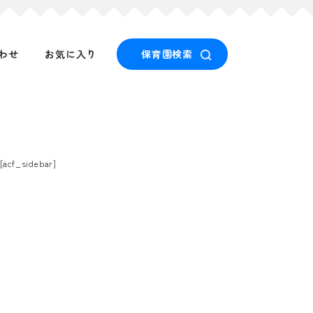
わせ
お気に入り
保育園検索
[acf_sidebar]