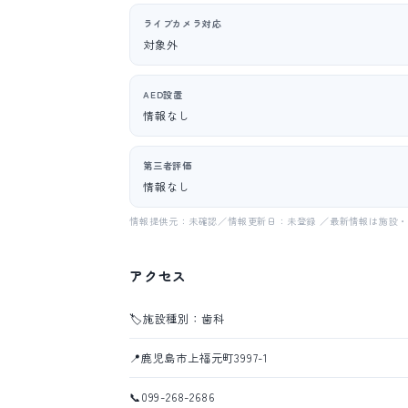
ライブカメラ対応
対象外
AED設置
情報なし
第三者評価
情報なし
情報提供元：未確認／情報更新日：未登録 ／最新情報は施設
アクセス
🏷️
施設種別：歯科
📍
鹿児島市上福元町3997-1
📞
099-268-2686