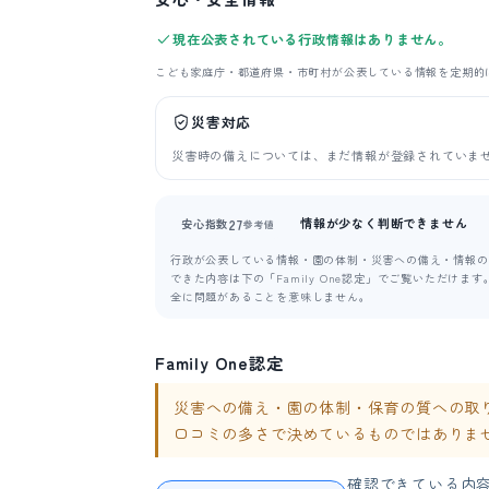
現在公表されている行政情報はありません。
こども家庭庁・都道府県・市町村が公表している情報を定期的
災害対応
災害時の備えについては、まだ情報が登録されていま
情報が少なく判断できません
27
安心指数
参考値
行政が公表している情報・園の体制・災害への備え・情報の新
できた内容は下の「Family One認定」でご覧いただけ
全に問題があることを意味しません。
Family One認定
災害への備え・園の体制・保育の質への取り組み
口コミの多さで決めているものではありま
確認できている内