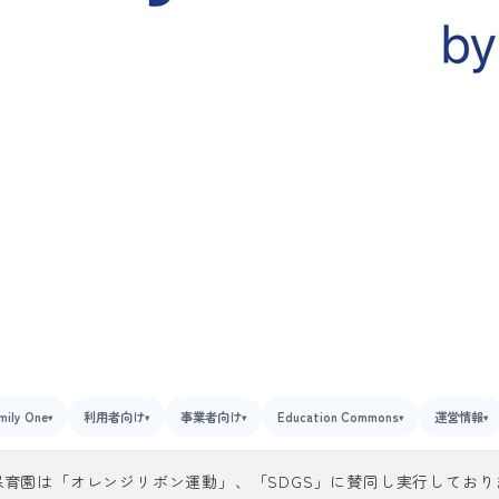
mily One
利用者向け
事業者向け
Education Commons
運営情報
▾
▾
▾
▾
▾
保育園は「オレンジリボン運動」、「SDGS」に賛同し実行しており