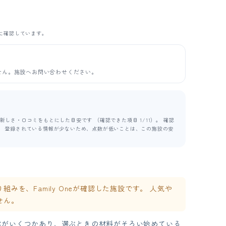
に確認しています。
せん。施設へお問い合わせください。
しさ・口コミをもとにした目安です （確認できた項目 1/11）。 確認
ます。 登録されている情報が少ないため、点数が低いことは、この施設の安
を、Family Oneが確認した施設です。 人気や
せん。
容がいくつかあり、選ぶときの材料がそろい始めている