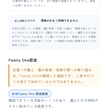
災害時の備えについては、まだ情報が登録されていません。施設
へお問い合わせください。
情報が少なく判断できません
27
安心指数
参考値
行政が公表している情報・園の体制・災害への備え・情報の新しさ・口
コミをもとにした目安です （確認できた項目 1/11）。 確認できた内容
は下の「Family One認定」でご覧いただけます。 登録されている情報
が少ないため、点数が低いことは、この施設の安全に問題があることを
意味しません。
Family One認定
災害への備え・園の体制・保育の質への取り組み
を、Family Oneが確認した施設です。 人気や口コ
ミの多さで決めているものではありません。
★★
Family One 認定施設
確認できている内容がいくつかあり、選ぶときの材料が
そろい始めている施設です。