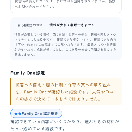
災害時の備えについては、まだ情報が登録されていません。施設
へお問い合わせください。
情報が少なく判断できません
27
安心指数
参考値
行政が公表している情報・園の体制・災害への備え・情報の新しさ・口
コミをもとにした目安です （確認できた項目 1/11）。 確認できた内容
は下の「Family One認定」でご覧いただけます。 登録されている情報
が少ないため、点数が低いことは、この施設の安全に問題があることを
意味しません。
Family One認定
災害への備え・園の体制・保育の質への取り組み
を、Family Oneが確認した施設です。 人気や口コ
ミの多さで決めているものではありません。
★★
Family One 認定施設
確認できている内容がいくつかあり、選ぶときの材料が
そろい始めている施設です。