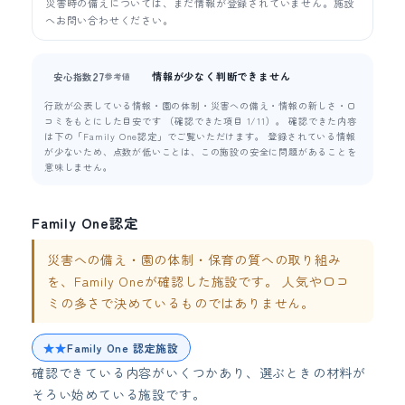
災害時の備えについては、まだ情報が登録されていません。施設
へお問い合わせください。
情報が少なく判断できません
27
安心指数
参考値
行政が公表している情報・園の体制・災害への備え・情報の新しさ・口
コミをもとにした目安です （確認できた項目 1/11）。 確認できた内容
は下の「Family One認定」でご覧いただけます。 登録されている情報
が少ないため、点数が低いことは、この施設の安全に問題があることを
意味しません。
Family One認定
災害への備え・園の体制・保育の質への取り組み
を、Family Oneが確認した施設です。 人気や口コ
ミの多さで決めているものではありません。
★★
Family One 認定施設
確認できている内容がいくつかあり、選ぶときの材料が
そろい始めている施設です。