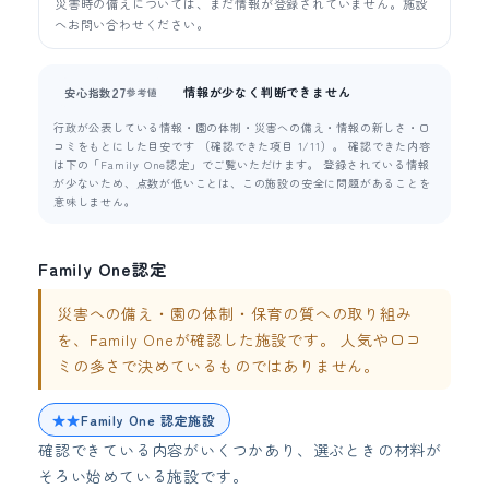
災害時の備えについては、まだ情報が登録されていません。施設
へお問い合わせください。
情報が少なく判断できません
27
安心指数
参考値
行政が公表している情報・園の体制・災害への備え・情報の新しさ・口
コミをもとにした目安です （確認できた項目 1/11）。 確認できた内容
は下の「Family One認定」でご覧いただけます。 登録されている情報
が少ないため、点数が低いことは、この施設の安全に問題があることを
意味しません。
Family One認定
災害への備え・園の体制・保育の質への取り組み
を、Family Oneが確認した施設です。 人気や口コ
ミの多さで決めているものではありません。
★★
Family One 認定施設
確認できている内容がいくつかあり、選ぶときの材料が
そろい始めている施設です。