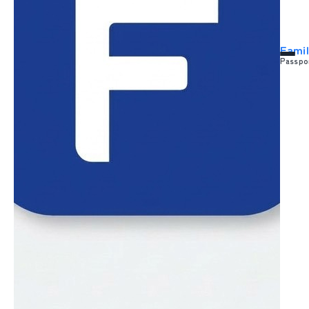
Fami
Passpo