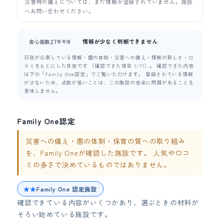
災害時の備えについては、まだ情報が登録されていません。施設
へお問い合わせください。
情報が少なく判断できません
27
安心指数
参考値
行政が公表している情報・園の体制・災害への備え・情報の新しさ・口
コミをもとにした目安です （確認できた項目 1/11）。 確認できた内容
は下の「Family One認定」でご覧いただけます。 登録されている情報
が少ないため、点数が低いことは、この施設の安全に問題があることを
意味しません。
Family One認定
災害への備え・園の体制・保育の質への取り組み
を、Family Oneが確認した施設です。 人気や口コ
ミの多さで決めているものではありません。
★★
Family One 認定施設
確認できている内容がいくつかあり、選ぶときの材料が
そろい始めている施設です。