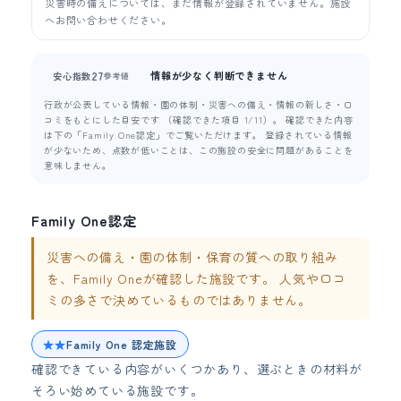
災害時の備えについては、まだ情報が登録されていません。施設
へお問い合わせください。
情報が少なく判断できません
27
安心指数
参考値
行政が公表している情報・園の体制・災害への備え・情報の新しさ・口
コミをもとにした目安です （確認できた項目 1/11）。 確認できた内容
は下の「Family One認定」でご覧いただけます。 登録されている情報
が少ないため、点数が低いことは、この施設の安全に問題があることを
意味しません。
Family One認定
災害への備え・園の体制・保育の質への取り組み
を、Family Oneが確認した施設です。 人気や口コ
ミの多さで決めているものではありません。
★★
Family One 認定施設
確認できている内容がいくつかあり、選ぶときの材料が
そろい始めている施設です。