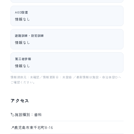
AED設置
情報なし
避難訓練・防犯訓練
情報なし
第三者評価
情報なし
情報提供元：未確認／情報更新日：未登録 ／最新情報は施設・自治体窓口へ
ご確認ください。
アクセス
🏷️
施設種別：歯科
📍
鹿児島市東千石町8-16