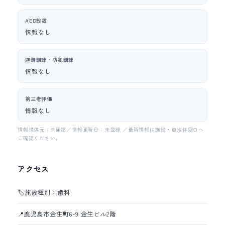
AED設置
情報なし
避難訓練・防犯訓練
情報なし
第三者評価
情報なし
情報提供元：未確認／情報更新日：未登録 ／最新情報は施設・自治体窓口へ
ご確認ください。
アクセス
🏷️
施設種別：歯科
📍
鹿児島市金生町6-9 金生ビル2階